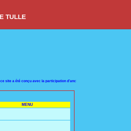
DE TULLE
 été conçu avec la participation d'anciens élèves de toutes promotions. Les rec
MENU