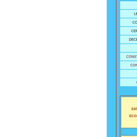
L
CO
CE
DECE
CONS
CON
EAT
ECOL