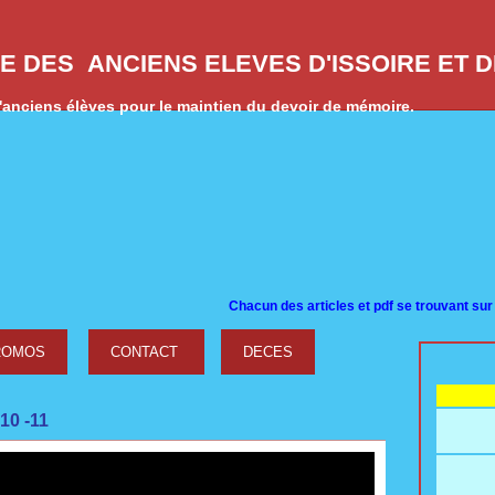
E DES ANCIENS ELEVES D'ISSOIRE ET 
anciens élèves pour le maintien du devoir de mémoire.
Cha
cun des articles et pdf se trouvant sur ce site a
ROMOS
CONTACT
DECES
10 -11