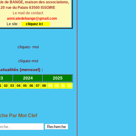
le de BANGE, maison des associations,
20 rue du Palais 63500 ISSOIRE
Le mail de contact:
amicaledebange@gmail.com
Le site :
cliquez ici
cliquez- moi
cliquez-moi
Actualités (mensuel
)
:
23
2024
2025
1
02
03
04
05
06
07
08
09
10
11
12
he Par Mot Clef