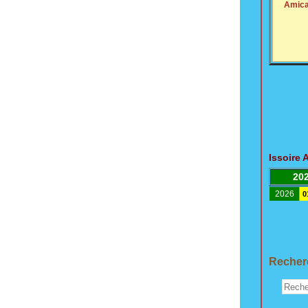
Amica
Issoire 
20
2026
0
Recherc