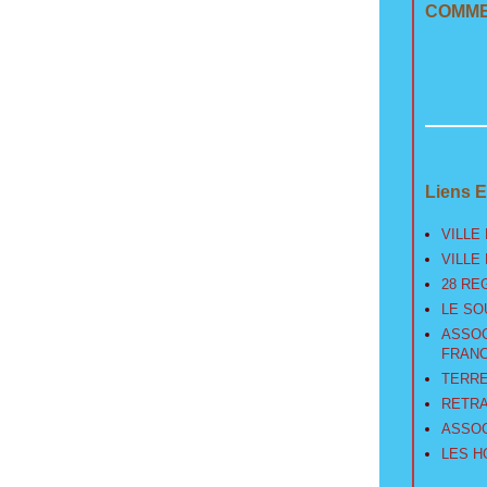
COMME
Liens E
VILLE 
VILLE
28 RE
LE SO
ASSOC
FRANC
TERRE
RETRA
ASSOC
LES H