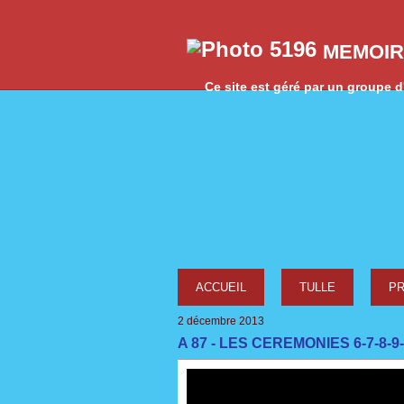
MEMOIR
Ce site est géré par un groupe d'
ACCUEIL
TULLE
P
2 décembre 2013
A 87 - LES CEREMONIES 6-7-8-9-