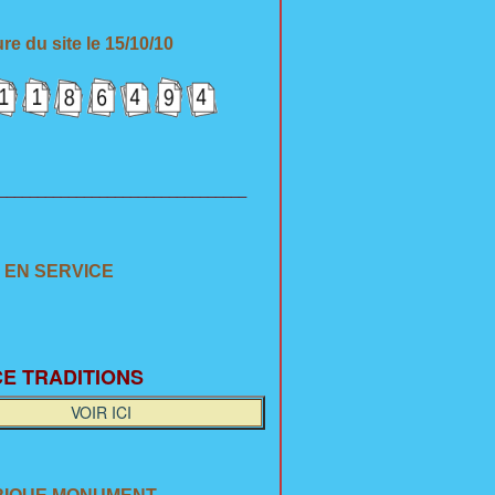
re du site le 15/10/10
________________________________
 EN SERVICE
E TRADITION
S
VOIR ICI