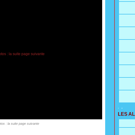
.
.
LES A
tos : la suite page suivante