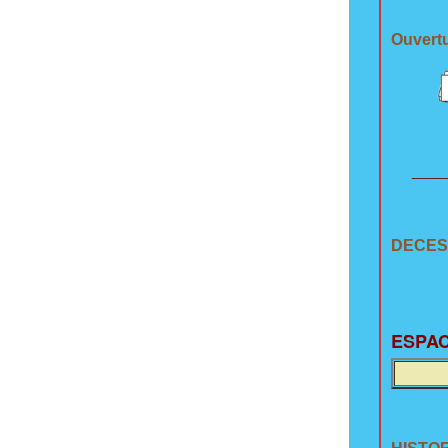
Ouvertu
_____
DECES
E
SPAC