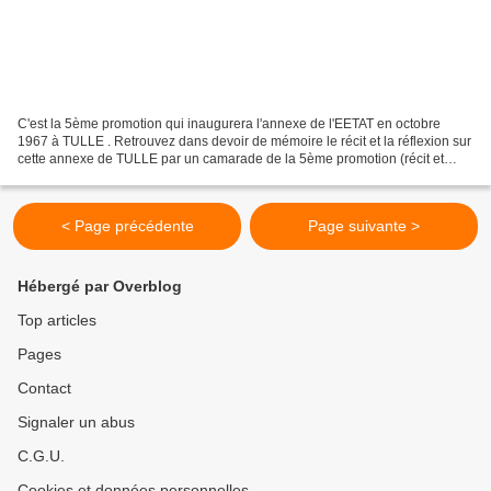
C'est la 5ème promotion qui inaugurera l'annexe de l'EETAT en octobre
1967 à TULLE . Retrouvez dans devoir de mémoire le récit et la réflexion sur
cette annexe de TULLE par un camarade de la 5ème promotion (récit et
photos). l'annexe de TULLE sera dissoute...
< Page précédente
Page suivante >
Hébergé par Overblog
Top articles
Pages
Contact
Signaler un abus
C.G.U.
Cookies et données personnelles