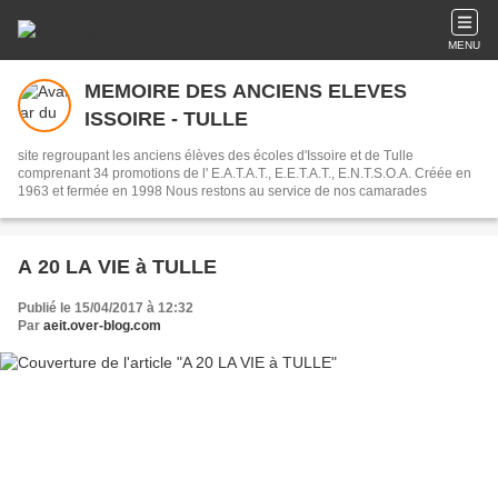
MENU
MEMOIRE DES ANCIENS ELEVES
ISSOIRE - TULLE
site regroupant les anciens élèves des écoles d'Issoire et de Tulle
comprenant 34 promotions de l' E.A.T.A.T., E.E.T.A.T., E.N.T.S.O.A. Créée en
1963 et fermée en 1998 Nous restons au service de nos camarades
A 20 LA VIE à TULLE
Publié le 15/04/2017 à 12:32
Par
aeit.over-blog.com