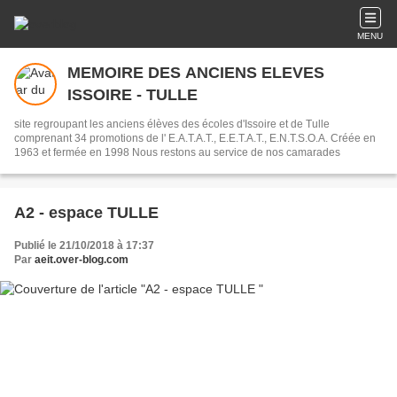
MENU
MEMOIRE DES ANCIENS ELEVES
ISSOIRE - TULLE
site regroupant les anciens élèves des écoles d'Issoire et de Tulle
comprenant 34 promotions de l' E.A.T.A.T., E.E.T.A.T., E.N.T.S.O.A. Créée en
1963 et fermée en 1998 Nous restons au service de nos camarades
A2 - espace TULLE
Publié le 21/10/2018 à 17:37
Par
aeit.over-blog.com