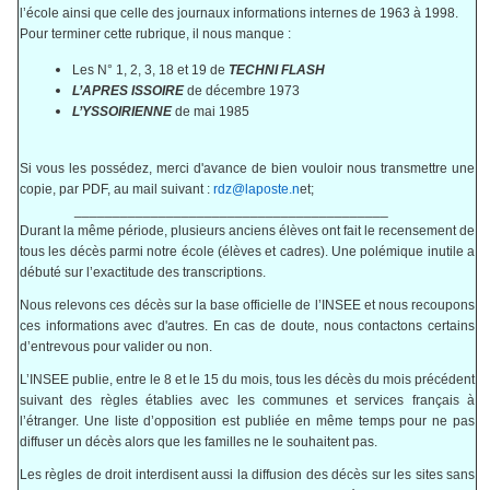
l’école ainsi que celle des journaux informations internes de 1963 à 1998.
Pour terminer cette rubrique, il nous manque :
Les N° 1, 2, 3, 18 et 19 de
TECHNI FLASH
L’APRES ISSOIRE
de décembre 1973
L’YSSOIRIENNE
de mai 1985
Si vous les possédez, merci d'avance de bien vouloir nous transmettre une
copie, par PDF, au mail suivant :
rdz@laposte.n
et;
_________________________________________
Durant la même période, plusieurs anciens élèves ont fait le recensement de
tous les décès parmi notre école (élèves et cadres). Une polémique inutile a
débuté sur l’exactitude des transcriptions.
Nous relevons ces décès sur la base officielle de l’INSEE et nous recoupons
ces informations avec d'autres. En cas de doute, nous contactons certains
d’entrevous pour valider ou non.
L’INSEE publie, entre le 8 et le 15 du mois, tous les décès du mois précédent
suivant des règles établies avec les communes et services français à
l’étranger. Une liste d’opposition est publiée en même temps pour ne pas
diffuser un décès alors que les familles ne le souhaitent pas.
Les règles de droit interdisent aussi la diffusion des décès sur les sites sans