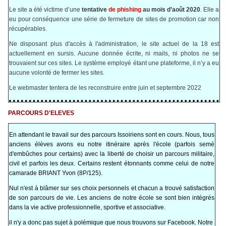
Le site a été victime d’une
tentative
de phishing
au mois d’août 2020
. Elle a
eu pour conséquence une série de fermeture de sites de promotion car non
récupérables.
Ne disposant plus d'accès à l'administration, le site actuel de la 18 est
actuellement en sursis. Aucune donnée écrite, ni mails, ni photos ne se
trouvaient sur ces sites. Le système employé étant une plateforme, il n’y a eu
aucune volonté de fermer les sites.
Le webmaster tentera de les reconstruire entre juin et septembre 2022
PARCOURS D'ELEVES
En attendant le travail sur des parcours Issoiriens sont en cours. Nous, tous
anciens élèves avons eu notre itinéraire après l'école (parfois semé
d'embûches pour certains) avec la liberté de choisir un parcours militaire,
civil et parfois les deux. Certains restent étonnants comme celui de notre
camarade BRIANT Yvon (8P/125).
Nul n'est à blâmer sur ses choix personnels et chacun a trouvé satisfaction
de son parcours de vie. Les anciens de notre école se sont bien intégrés
dans la vie active professionnelle, sportive et associative.
il n'y a donc pas sujet à polémique que nous trouvons sur Facebook. Notre