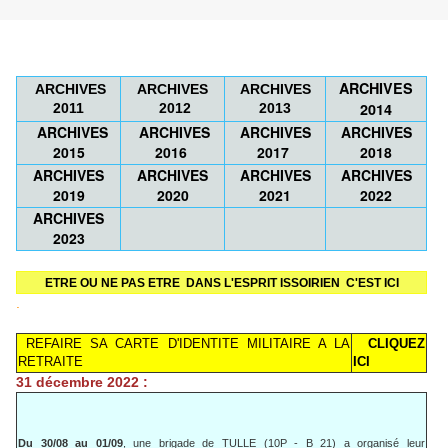
ARCHIVES
ARCHIVES
ARCHIVES
ARCH
IVES
2014
2011
2012
2013
ARCHIVES
ARCHIVES
ARCHIVES
ARCHIVES
2015
201
6
2017
2018
ARCHIVES
ARCHIVES
ARCHIVES
ARCHIVES
2019
2020
2021
2022
ARCHIVES
2023
ETRE OU NE PAS ETRE DANS L'ESPRIT ISSOIRIEN C'EST ICI
.
REFAIRE SA CARTE D'IDENTITE MILITAIRE A LA
CLIQUEZ
RETRAITE
ICI
31 décembre 2022 :
Du 30/08 au 01/09
, une brigade de TULLE (10P - B 21) a organisé leur