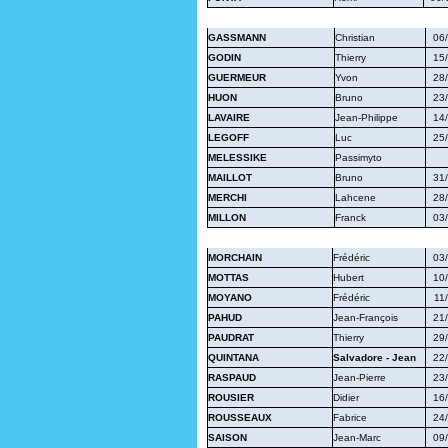
GASSMANN
Christian
06
GODIN
Thierry
15
GUERMEUR
Yvon
28
HUON
Bruno
23
LAVAIRE
Jean-Philippe
14
LEGOFF
Luc
25
MELESSIKE
Passimyto
MAILLOT
Bruno
31
MERCHI
Lahcene
28
MILLON
Franck
03
MORCHAIN
Frédéric
03
MOTTAS
Hubert
10
MOYANO
Frédéric
11
PAHUD
Jean-François
21
PAUDRAT
Thierry
29
QUINTANA
Salvadore - Jean
22
RASPAUD
Jean-Pierre
23
ROUSIER
Didier
16
ROUSSEAUX
Fabrice
24
SAISON
Jean-Marc
09