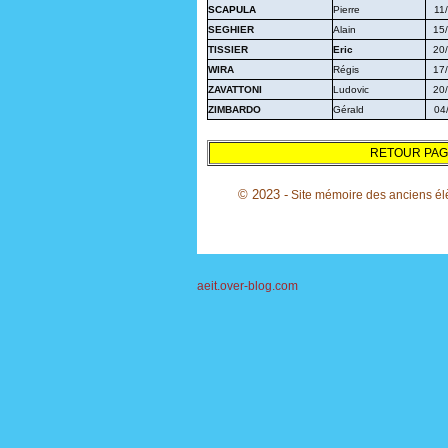
SCAPULA
Pierre
11
SEGHIER
Alain
15
TISSIER
Eric
20
WIRA
Régis
17
ZAVATTONI
Ludovic
20
ZIMBARDO
Gérald
04
RETOUR PAG
© 2023 -
Site mémoire des anciens élèv
aeit.over-blog.com