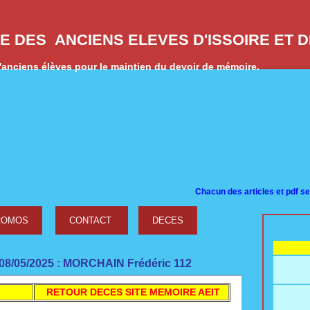
E DES ANCIENS ELEVES D'ISSOIRE ET 
anciens élèves pour le maintien du devoir de mémoire.
Cha
cun des articles et pdf se trouvant
ROMOS
CONTACT
DECES
 08/05/2025 : MORCHAIN Frédéric 112
R
ETOUR
DECES SITE MEMOIRE AEIT