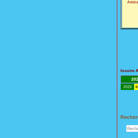
Amica
Issoire 
20
2026
0
Recherc