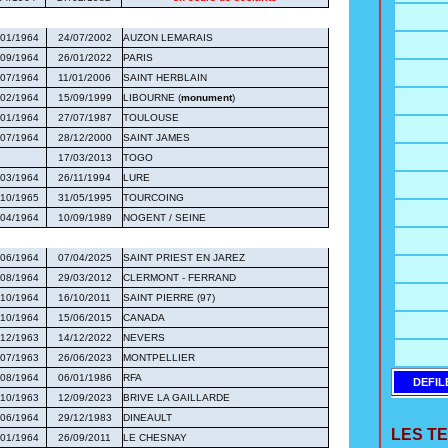
/01/1964
24/07/2002
AUZON LEMARAIS
/09/1964
26/01/2022
PARIS
/07/1964
11/01/2006
SAINT HERBLAIN
/02/1964
15/09/1999
LIBOURNE (
monument
)
/01/1964
27/07/1987
TOULOUSE
/07/1964
28/12/2000
SAINT JAMES
17/03/2013
TOGO
/03/1964
26/11/1994
LURE
/10/1965
31/05/1995
TOURCOING
/04/1964
10/09/1989
NOGENT / SEINE
/06/1964
07/04/2025
SAINT PRIEST EN JAREZ
/08/1964
29/03/2012
CLERMONT - FERRAND
/10/1964
16/10/2011
SAINT PIERRE (97)
/10/1964
15/06/2015
CANADA
/12/1963
14/12/2022
NEVERS
/07/1963
26/06/2023
MONTPELLIER
/08/1964
06/01/1986
RFA
DEFIL
/10/1963
12/09/2023
BRIVE LA GAILLARDE
/06/1964
29/12/1983
DINEAULT
LES T
/01/1964
26/09/2011
LE CHESNAY