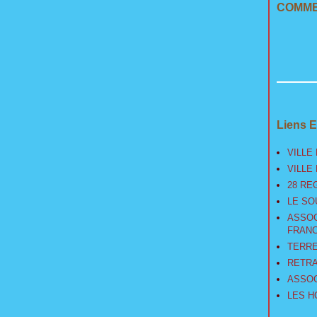
COMME
Liens E
VILLE 
VILLE
28 RE
LE SO
ASSOC
FRANC
TERRE
RETRA
ASSOC
LES H