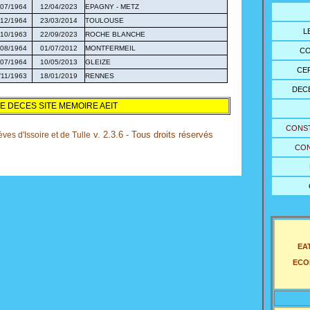
/07/1964
12/04/2023
EPAGNY - METZ
/12/1964
23/03/2014
TOULOUSE
L
/10/1963
22/09/2023
ROCHE BLANCHE
/08/1964
01/07/2012
MONTFERMEIL
CO
/07/1964
10/05/2013
GLEIZE
CE
/11/1963
18/01/2019
RENNES
DECE
E DECES SITE
MEMOIRE AEIT
CONS
v. 2.3.6 - Tous droits réservés
es d'Issoire et de Tulle
CON
EAT
ECOL