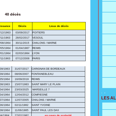
40 décès
issance
Décès
Lieux de décès
/12/1963
03/09/2017
POITIERS
/11/1963
28/02/2017
VESOUL
/08/1964
30/11/2015
CHALONS / MARNE
/05/1964
01/04/1987
REIMS
/01/1964
02/03/1984
LYON
/11/1963
07/12/2006
PARIS
09/1963
31/07/2017
CARIGNAN DE BORDEAUX
09/1964
08/06/2007
FONTAINEBLEAU
05/1964
16/09/2019
REIMS
08/1963
15/07/1983
SAINT MARY LE PLAIN
04/1964
23/03/2025
MARSEILLE 7
.
.
04/1964
12/04/2012
COMPIEGNE
LES A
07/1964
12/07/2005
CHALONS / MARNE
06/1964
02/11/1982
SAINT YVOINE
08/1964
11/06/1985
SAINT PAUL LES DAX
04/1964
27/02/1982
en cours de scolarité