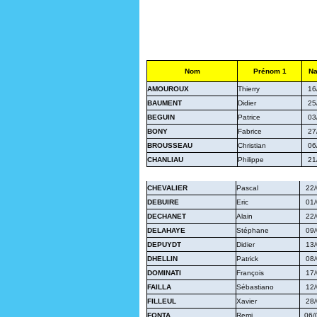
Nom
Prénom 1
Na
AMOUROUX
Thierry
16
BAUMENT
Didier
25
BEGUIN
Patrice
03
BONY
Fabrice
27
BROUSSEAU
Christian
06
CHANLIAU
Philippe
21
CHEVALIER
Pascal
22/
DEBUIRE
Eric
01/
DECHANET
Alain
22/
DELAHAYE
Stéphane
09/
DEPUYDT
Didier
13/
DHELLIN
Patrick
08/
DOMINATI
François
17/
FAILLA
Sébastiano
12/
FILLEUL
Xavier
28/
FONTA
Remi
06/