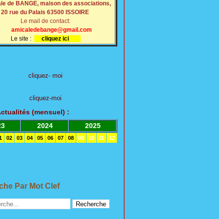
le de BANGE, maison des associations,
20 rue du Palais 63500 ISSOIRE
Le mail de contact:
amicaledebange@gmail.com
Le site :
cliquez ici
cliquez- moi
cliquez-moi
Actualités (mensuel
)
:
23
2024
2025
1
02
03
04
05
06
07
08
09
10
11
12
he Par Mot Clef