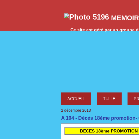
MEMOIR
Ce site est géré par un groupe d'
ACCUEIL
TULLE
P
2 décembre 2013
A 104 - Décès 18ème promotion-
DECES 18ème PROMOTION