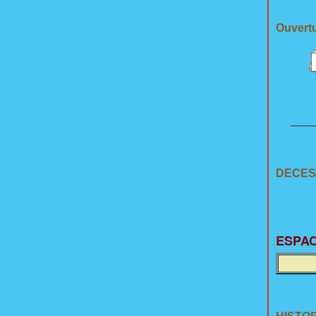
Ouvertu
_____
DECES
E
SPAC