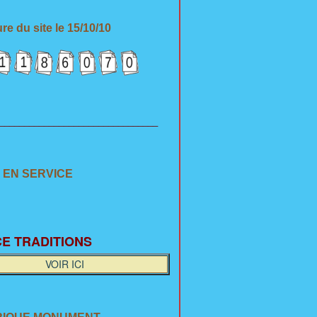
re du site le 15/10/10
________________________________
 EN SERVICE
E TRADITION
S
VOIR ICI