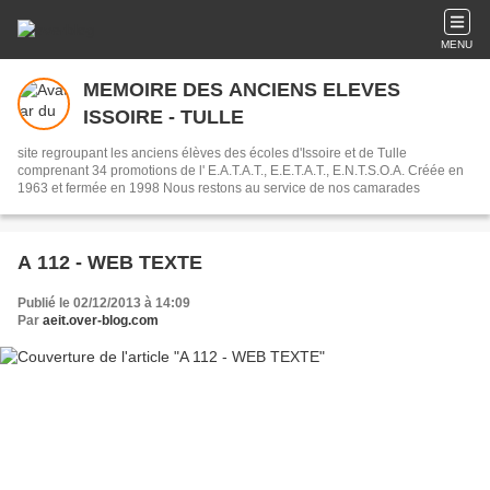
MENU
MEMOIRE DES ANCIENS ELEVES
ISSOIRE - TULLE
site regroupant les anciens élèves des écoles d'Issoire et de Tulle
comprenant 34 promotions de l' E.A.T.A.T., E.E.T.A.T., E.N.T.S.O.A. Créée en
1963 et fermée en 1998 Nous restons au service de nos camarades
A 112 - WEB TEXTE
Publié le 02/12/2013 à 14:09
Par
aeit.over-blog.com