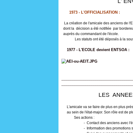
L' EN
1973 - L'OFFICIALISATION :
La création de l'amicale des anciens de l'E
dont la décision a été notifiée par border
auprès du commandant de l'école.
Les statuts ont été déposés à la sous pr
1977 - L'ECOLE devient ENTSOA :
ret
__________________________________
__________________________________
LES ANNEES 198
L'amicale va se faire de plus en plus pré
au sein de l'état-major. Son rôle est de pl
Ses actions :
- Contact des anciens avec l'éc
- Information des promotions sor