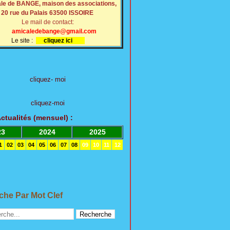
le de BANGE, maison des associations,
20 rue du Palais 63500 ISSOIRE
Le mail de contact:
amicaledebange@gmail.com
Le site :
cliquez ici
cliquez- moi
cliquez-moi
Actualités (mensuel
)
:
23
2024
2025
1
02
03
04
05
06
07
08
09
10
11
12
he Par Mot Clef