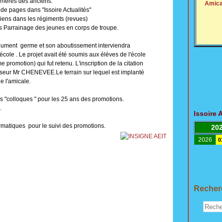
es des anciens.
Amica
ges dans "Issoire Actualités"
dans les régiments (revues)
rainage des jeunes en corps de troupe.
onument germe et son aboutissement interviendra
école . Le projet avait été soumis aux élèves de l'école
romotion) qui fut retenu. L'inscription de la citation
seur Mr CHENEVEE.Le terrain sur lequel est implanté
e l'amicale.
 "colloques " pour les 25 ans des promotions.
.
Issoire 
rmatiques pour le suivi des promotions.
20
2026
0
Recherc