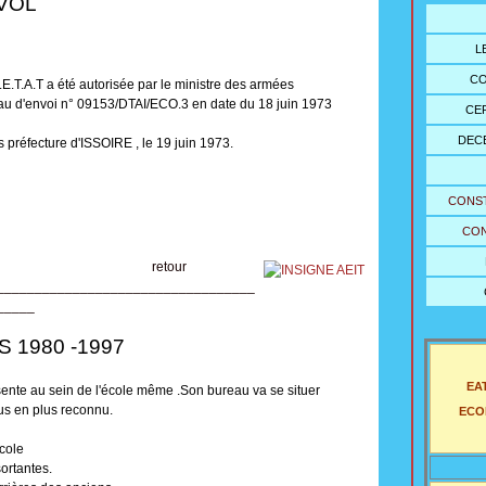
VOL
L
CO
.E.T.A.T a été autorisée par le ministre des armées
eau d'envoi n° 09153/DTAI/ECO.3 en date du 18 juin 1973
CE
DECE
éfecture d'ISSOIRE , le 19 juin 1973.
CONS
CON
our
__________________________________
_____
0 -1997
EAT
sente au sein de l'école même .Son bureau va se situer
us en plus reconnu.
ECOL
ole
tantes.