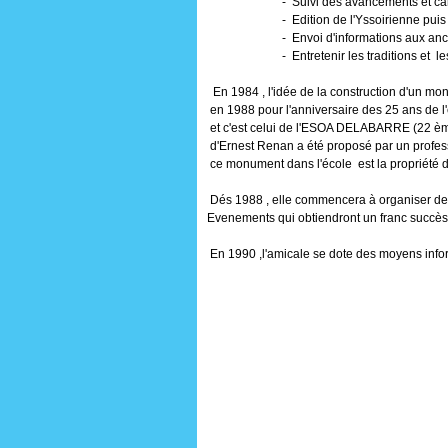
- Suivi des avancements et carrièr
- Edition de l'Yssoirienne puis de pa
- Envoi d'informations aux anciens 
- Entretenir les traditions et les Par
En 1984 , l'idée de la construction d'un m
en 1988 pour l'anniversaire des 25 ans de l'
et c'est celui de l'ESOA DELABARRE (22 ème p
d'Ernest Renan a été proposé par un profes
ce monument dans l'école est la propriété d
Dés 1988 , elle commencera à organiser des
Evenements qui obtiendront un franc succès
En 1990 ,l'amicale se dote des moyens info