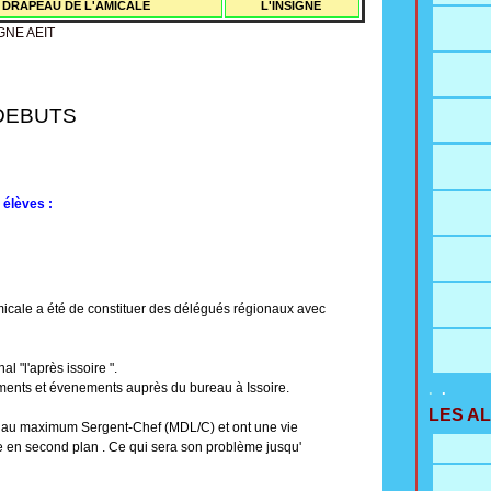
 DRAPEAU DE L'AMICALE
L'INSIGNE
UTS
élèves :
amicale a été de constituer des délégués régionaux avec
l'après issoire ".
 et évenements auprès du bureau à Issoire.
.
.
LES A
 sont au maximum Sergent-Chef (MDL/C) et ont une vie
ste en second plan . Ce qui sera son problème jusqu'