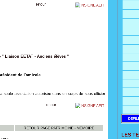
retour
e " Liaison EETAT - Anciens élèves "
sident de l'amicale
seule association autorisée dans un corps de sous-officier
retour
________________________________________________
DEFIL
RETOUR PAGE PATRIMOINE - MEMOIRE
LES T