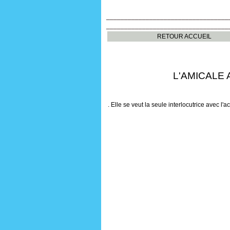
ret
________
__________________________
__________________________________
RETOUR ACCUEIL
L'AMICALE AUJ
. Elle se veut la seule interlocutrice avec l