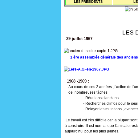
LES PRESIDENTS
LE
LES DEB
29 juillet 1967
1 ère assemblée générale des anciens 
1968 -1969 :
Au cours de ces 2 années , l'action de l'
de nombreuses tâches :
- Réunions d'anciens.
- Recherches d'infos pour le journal "
- Relayer les mutations , avancements
Le travail est très difficile car la plupart
à construire .Il est normal que l'amicale re
aujourd'hui pour les plus jeunes.