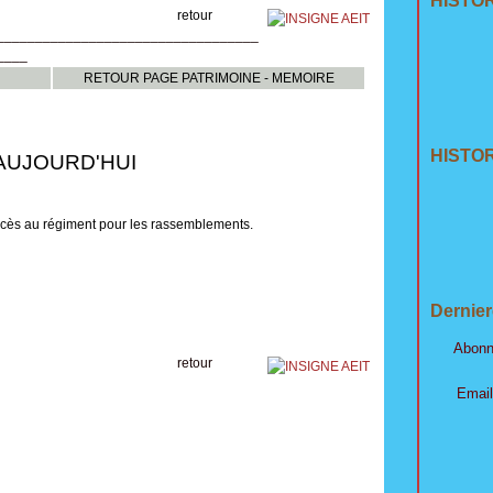
HISTO
our
__________________________________
____
RETOUR PAGE PATRIMOINE - MEMOIRE
HISTOR
OURD'HUI
'accès au régiment pour les rassemblements.
Dernier
Abonn
retour
Email