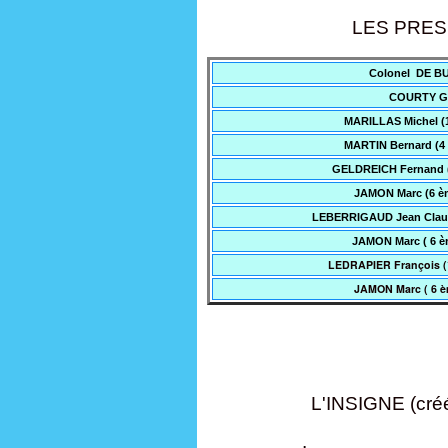
LES PRESID
Colonel DE B
COURTY G
MARILLAS Michel (1
MARTIN Bernard (4
GELDREICH Fernand (
JAMON Marc (6 è
LEBERRIGAUD Jean Claud
JAMON Marc ( 6 è
LEDRAPIER François (
JAMON Marc ( 6 è
L'INSIGNE (cr
.