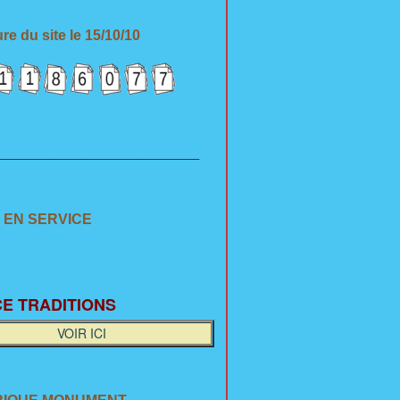
re du site le 15/10/10
________________________________
 EN SERVICE
E TRADITION
S
VOIR ICI