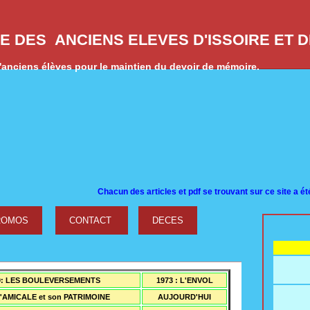
E DES ANCIENS ELEVES D'ISSOIRE ET 
anciens élèves pour le maintien du devoir de mémoire.
Cha
cun des articles et pdf se trouvant sur ce site a été conçu 
ROMOS
CONTACT
DECES
0: LES BOULEVERSEMENTS
1973 : L'ENVOL
L'AMICALE et son PATRIMOINE
AUJOUR
D
'HUI