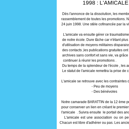
1998 : L'AMICALE et
Dès l'annonce de la dissolution, les membre
rassemblement de toutes les promotions. No
24 juin 1998. Une stèle cofinancée par la vill
L'amicale va ensuite gérer ce traumatisme e
de notre école. Dure tâche car n'étant plus q
d'utilisation de moyens militaires disparaiss
des contacts ,les publications gratuites ont
archives sans confort et sans vie, va grâce
continuer à réunir les promotions .
Du temps de la splendeur de l'école , les a
Le statut de l'amicale remettra la prise de c
L'amicale se retrouve avec les contraintes d
- Peu de moyens
- Des bénévoles
Notre camarade BARATTIN de la 12 ème pro
pour conserver un lien en créant le premier 
l'amicale . Suivra ensuite le portail des an
L'amicale est une association ou on peut 
Chacun est libre d'adhérer ou pas. Les anc