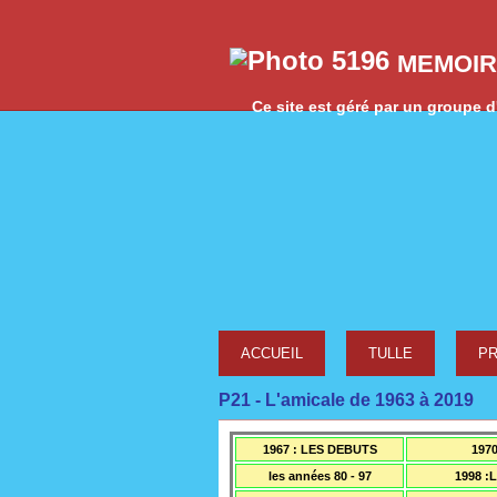
MEMOIR
Ce site est géré par un groupe d'
ACCUEIL
TULLE
P
P21 - L'amicale de 1963 à 2019
1967
: LES DEBUTS
197
les années 80 - 97
199
8 :