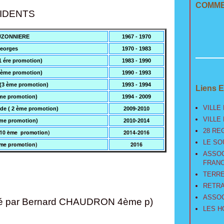
COMME
ENTS
UZONNIERE
1967 - 1970
eorges
1970 - 1983
 ére promotion)
1983 - 1990
 ème promotion)
1990 - 1993
3 ème promotion)
1993 - 1994
Liens E
me promotion)
1994 - 2009
VILLE 
e ( 2 ème promotion)
2009-2010
VILLE
me promotion)
2010-2014
28 RE
10 ème promotion)
2014-2016
LE SO
me promotion)
2016
ASSOC
FRANC
TERRE
RETRA
ASSOC
éé par Bernard CHAUDRON 4ème p)
LES H