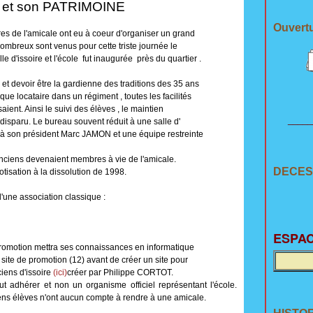
 son PATRIMOINE
Ouvertu
s de l'amicale ont eu à coeur d'organiser un grand
mbreux sont venus pour cette triste journée le
e d'issoire et l'école fut inaugurée près du quartier .
t devoir être la gardienne des traditions des 35 ans
ue locataire dans un régiment , toutes les facilités
aient. Ainsi le suivi des élèves , le maintien
_____
 disparu. Le bureau souvent réduit à une salle d'
 à son président Marc JAMON et une équipe restreinte
nciens devenaient membres à vie de l'amicale.
DECES
otisation à la dissolution de 1998.
'une association classique :
E
SPAC
motion mettra ses connaissances en informatique
site de promotion (12) avant de créer un site pour
ciens d'issoire
(ici)
créer par Philippe CORTOT.
adhérer et non un organisme officiel représentant l'école.
iens élèves n'ont aucun compte à rendre à une amicale.