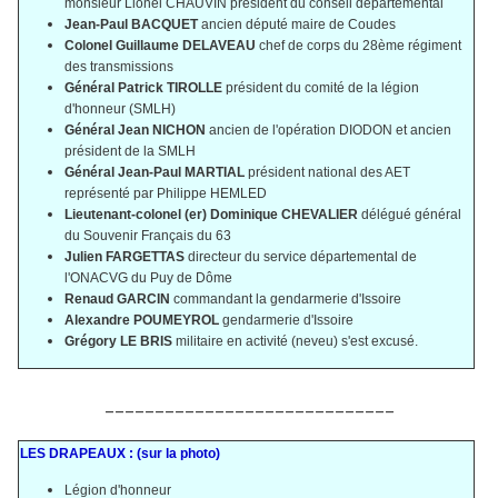
monsieur Lionel CHAUVIN président du conseil départemental
Jean-Paul BACQUET
ancien député maire de Coudes
Colonel Guillaume
DELAVEAU
chef de corps du 28ème régiment
des transmissions
Général Patrick
TIROLLE
président du comité de la légion
d'honneur (SMLH)
Général Jean
NICHON
ancien de l'opération DIODON et ancien
président de la SMLH
Général Jean-Paul MARTIAL
président national des AET
représenté par Philippe HEMLED
Lieutenant-colonel (er) Dominique
CHEVALIER
délégué général
du Souvenir Français du 63
Julien
FARGETTAS
directeur du service départemental de
l'ONACVG du Puy de Dôme
Renaud
GARCIN
commandant la gendarmerie d'Issoire
Alexandre​​​​​​​
POUMEYROL
gendarmerie d'Issoire
Grégory LE BRIS
militaire en activité (neveu) s'est excusé.
_____________________________
LES DRAPEAUX : (sur la photo)
Légion d'honneur