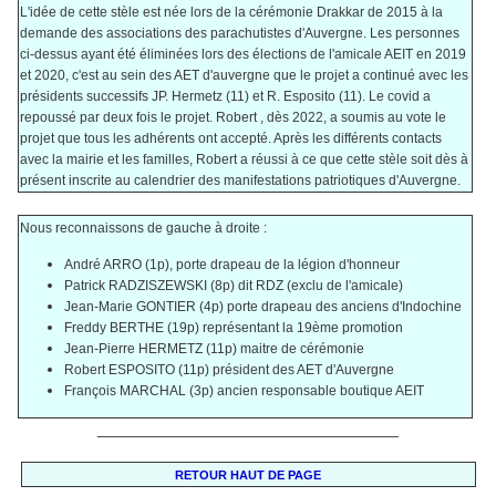
L'idée de cette stèle est née lors de la cérémonie Drakkar de 2015 à la
demande des associations des parachutistes d'Auvergne. Les personnes
ci-dessus ayant été éliminées lors des élections de l'amicale AEIT en 2019
et 2020, c'est au sein des AET d'auvergne que le projet a continué avec les
présidents successifs JP. Hermetz (11) et R. Esposito (11). Le covid a
repoussé par deux fois le projet. Robert , dès 2022, a soumis au vote le
projet que tous les adhérents ont accepté. Après les différents contacts
avec la mairie et les familles, Robert a réussi à ce que cette stèle soit dès à
présent inscrite au calendrier des manifestations patriotiques d'Auvergne.
Nous reconnaissons de gauche à droite :
André ARRO (1p), porte drapeau de la légion d'honneur
Patrick RADZISZEWSKI (8p) dit RDZ (exclu de l'amicale)
Jean-Marie GONTIER (4p) porte drapeau des anciens d'Indochine
Freddy BERTHE (19p) représentant la 19ème promotion
Jean-Pierre HERMETZ (11p) maitre de cérémonie
Robert ESPOSITO (11p) président des AET d'Auvergne
François MARCHAL (3p) ancien responsable boutique AEIT
__________________________________
RETOUR HAUT DE PAGE