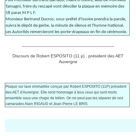
Puis Monsieur Bertrand Barraud, maire d'Issoire, aidé de Monsieur
Tamagni, frère du rescapé vont dévoiler la plaque en mémoire des
58 paras M P L F.
Monsieur Bertrand Ducros, sous-préfet d'Issoire prendra la parole,
suivra le dépôt de gerbe, la minute de silence et l'hymne National.
Les Autorités remercieront les porte-drapeaux en fin de cérémonie.
______________________________________
Discours de Robert ESPOSITO (11 p) , président des AET
Auvergne
Plaque sur lave emmaillée conçue par Robert ESPOSITO (11P) président
des AET d'Auvergne. Elle rend hommage à tous ceux qui sont morts
ensemble sous une chape de béton. On ne peut pas les séparer de nos
camarades Alain RIGAUD et Jean-Pierre LE BRIS.
_______________________________________