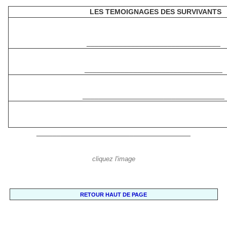
LES TEMOIGNAGES DES SURVIVANTS
_________________________________
__________________________________
___________________________________
______________________________________
cliquez l'image
RETOUR HAUT DE PAGE