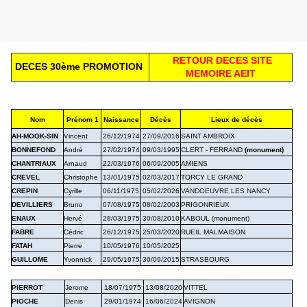
R
ETOUR
DECES SITE
DECES 30ème PROMOTION
MEMOIRE AEIT
Nom
Prénom 1
Naissance
Décès
Lieux de décès
AH-MOOK-SIN
Vincent
26/12/1974
27/09/2016
SAINT AMBROIX
BONNEFOND
André
27/02/1974
09/03/1995
CLERT - FERRAND
(monument)
CHANTRIAUX
Arnaud
22/03/1976
06/09/2005
AMIENS
CREVEL
Christophe
13/01/1975
02/03/2017
TORCY LE GRAND
CREPIN
Cyrille
06/11/1975
05/02/2026
VANDOEUVRE LES NANCY
DEVILLIERS
Bruno
07/08/1975
08/02/2003
PRIGONRIEUX
ENAUX
Hervé
28/03/1975
30/08/2010
KABOUL (
monument
)
FABRE
Cédric
26/12/1975
25/03/2020
RUEIL MALMAISON
FATAH
Pierre
10/05/1976
10/05/2025
GUILLOME
Yvonnick
29/05/1975
30/09/2015
STRASBOURG
PIERROT
Jerome
18/07/1975
13/08/2020
VITTEL
PIOCHE
Denis
29/01/1974
16/06/2024
AVIGNON