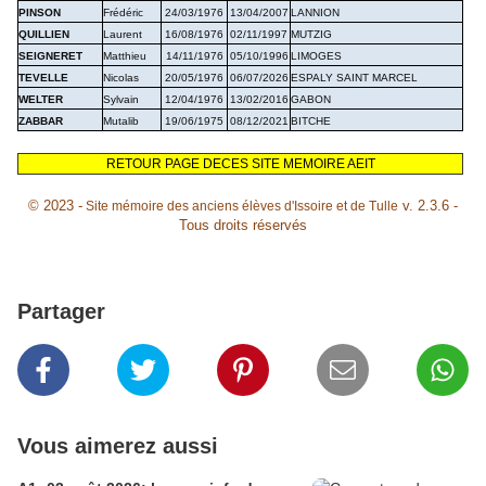
PINSON
Frédéric
24/03/1976
13/04/2007
LANNION
QUILLIEN
Laurent
16/08/1976
02/11/1997
MUTZIG
SEIGNERET
Matthieu
14/11/1976
05/10/1996
LIMOGES
TEVELLE
Nicolas
20/05/1976
06/07/2026
ESPALY SAINT MARCEL
WELTER
Sylvain
12/04/1976
13/02/2016
GABON
ZABBAR
Mutalib
19/06/1975
08/12/2021
BITCHE
RETOUR PAGE DECES SITE
MEMOIRE AEIT
© 2023 -
v. 2.3.6 -
Site mémoire des anciens élèves d'Issoire et de Tulle
Tous droits réservés
Partager
Vous aimerez aussi