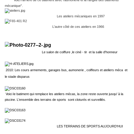
Voici l'arrière de ce batiment avec l'aumonerie et la rangée des batiments "
mécanique".
Les ateliers mécaniques en 1997
L'autre côté de ces ateliers en 1966
Le salon de coiffure ,le ciné - tir et la salle d'honneur
2010: Les cours armements, garages bus, aumonerie , coiffeurs et ateliers méca et
le stade disparus
Voici le batiment qui remplace les ateliers mécas, la zone reste ouverte jusqu' à la
piscine. L'ensemble des terrains de sports sont cloturés et surveillés.
LES TERRAINS DE SPORTS AUJOURD'HUI